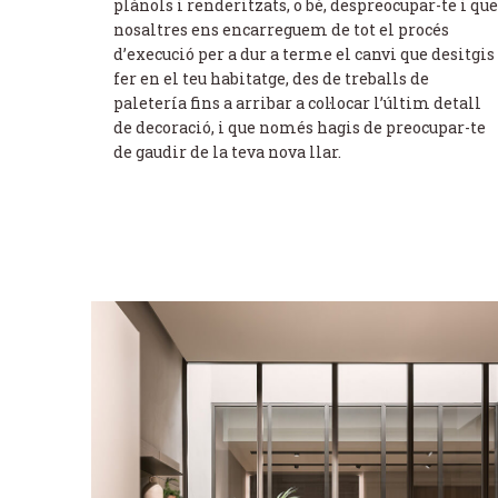
plànols i renderitzats, o bé, despreocupar-te i que
nosaltres ens encarreguem de tot el procés
d’execució per a dur a terme el canvi que desitgis
fer en el teu habitatge, des de treballs de
paletería fins a arribar a col·locar l’últim detall
de decoració, i que només hagis de preocupar-te
de gaudir de la teva nova llar.