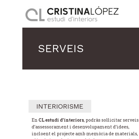
Vés
al
contingut
SERVEIS
INTERIORISME
En
CL estudi d’interiors
, podràs sol·licitar serveis
d’assessorament i desenvolupament d’idees,
incloent el projecte amb memòria de materials,