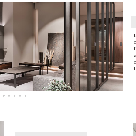
c
è
c
l